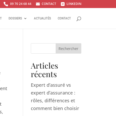
09 70 24 68 44
CONTACT
LINKEDIN



RT
DOSSIERS
ACTUALITÉS
CONTACT
Rechercher
Articles
récents
e
e
Expert d’assuré vs
ment
expert d’assurance :
rôles, différences et
t
comment bien choisir
s,