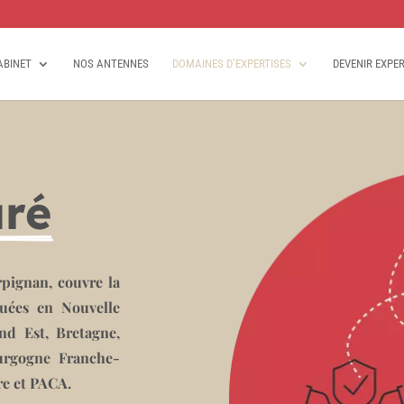
ABINET
NOS ANTENNES
DOMAINES D’EXPERTISES
DEVENIR EXPE
uré
rpignan, couvre la
tuées en Nouvelle
and Est, Bretagne,
urgogne Franche-
re et PACA.