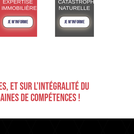
EXPERTISE
CATASTROPHE
IMMOBILIÈRE
NATURELLE
JE M'INFORME
JE M'INFORME
, ET SUR L’INTÉGRALITÉ DU 
MAINES DE COMPÉTENCES !