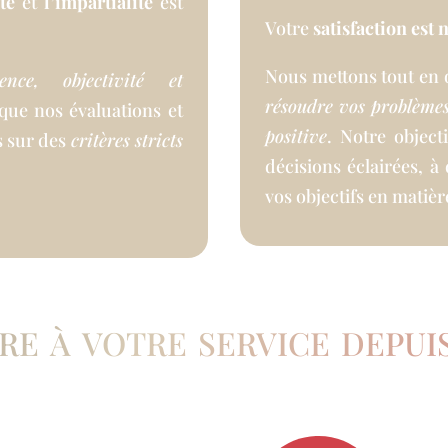
té
et
l’impartialité
est
Votre
satisfaction est 
Nous mettons tout en
rence, objectivité et
résoudre vos problème
 que nos évaluations et
positive
. Notre object
s sur des
critères stricts
décisions éclairées, à
vos objectifs en matièr
re à votre service depuis