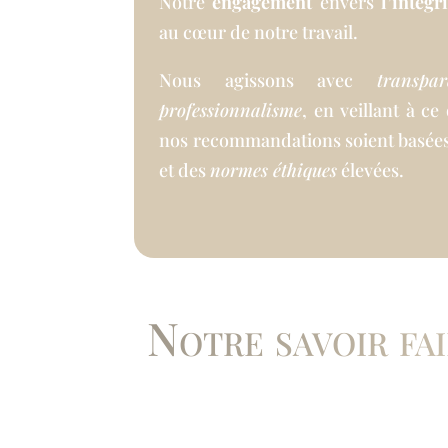
Notre
engagement
envers
l’intégri
au cœur de notre travail.
Nous agissons avec
transpa
professionnalisme
, en veillant à ce
nos recommandations soient basée
et des
normes éthiques
élevées.
Notre savoir fai