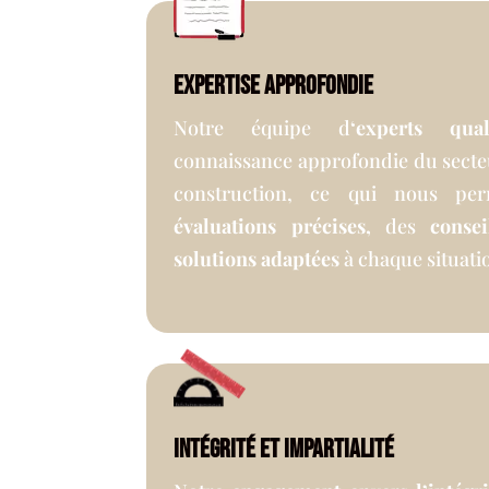
Expertise approfondie
Notre équipe d
‘experts quali
connaissance approfondie du secteu
construction, ce qui nous pe
évaluations précises,
des
conseil
solutions adaptées
à chaque situati
Intégrité et impartialité