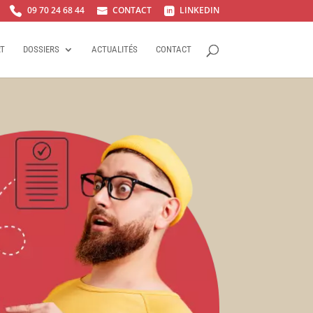
09 70 24 68 44
CONTACT
LINKEDIN



RT
DOSSIERS
ACTUALITÉS
CONTACT