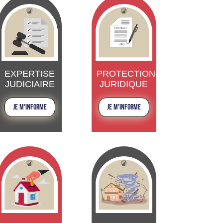
EXPERTISE
PROTECTION
JUDICIAIRE
JURIDIQUE
JE M'INFORME
JE M'INFORME