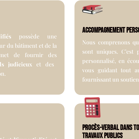
Accompagnement pers
fiés
possède une
Nous comprenons que
r du bâtiment et de la
sont uniques. C’est 
rmet de fournir des
personnalisé, en écou
s judicieux
et des
vous guidant tout a
on.
fournissant un soutien 
Procès-Verbal dans to
travaux publics