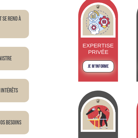
t se rend à
EXPERTISE
PRIVÉE
nistre
JE M'INFORME
 intérêts
VOS BESOINS