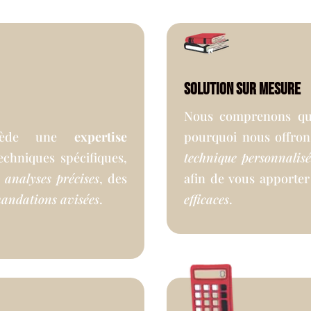
Solution sur mesure
Nous comprenons que
ossède une
expertise
pourquoi nous offro
chniques spécifiques,
technique personnalisé
s
analyses précises
, des
afin de vous apporter
andations avisées
.
efficaces
.