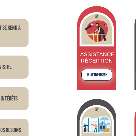
t se rend à
ASSISTANCE
RÉCEPTION
nistre
JE M'INFORME
 intérêts
VOS BESOINS