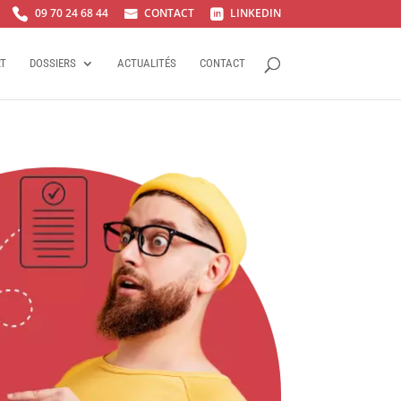
09 70 24 68 44
CONTACT
LINKEDIN



RT
DOSSIERS
ACTUALITÉS
CONTACT