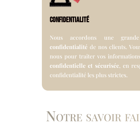
Confidentialité
Nous accordons une grande
confidentialité
de nos clients. Vo
nous pour traiter vos information
confidentielle et sécurisée
, en re
confidentialité les plus strictes.
Notre savoir fai