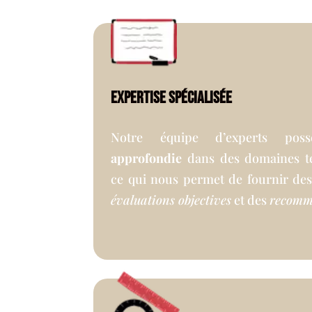
Expertise spécialisée
Notre équipe d’experts p
approfondie
dans des domaines te
ce qui nous permet de fournir de
évaluations objectives
et des
recomm