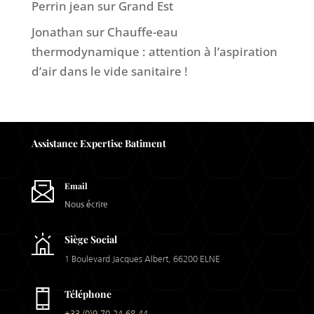
Perrin jean
sur
Grand Est
Jonathan
sur
Chauffe-eau
thermodynamique : attention à l’aspiration
d’air dans le vide sanitaire !
Assistance Expertise Batiment
Email
Nous écrire
Siège Social
1 Boulevard Jacques Albert, 66200 ELNE
Téléphone
+33 (0)9.70.24.68.44