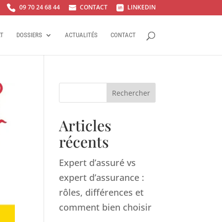
09 70 24 68 44
CONTACT
LINKEDIN



RT
DOSSIERS
ACTUALITÉS
CONTACT
Rechercher
Articles
récents
Expert d’assuré vs
expert d’assurance :
rôles, différences et
comment bien choisir