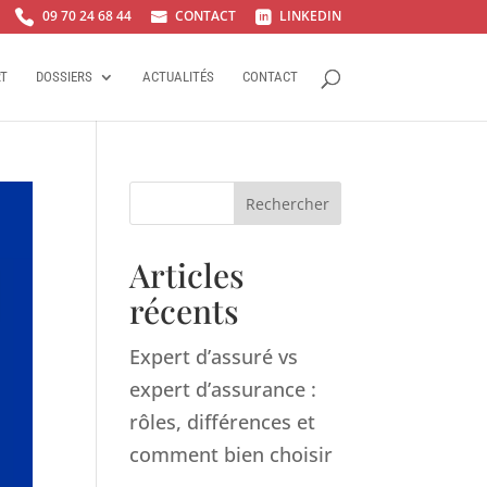
09 70 24 68 44
CONTACT
LINKEDIN



RT
DOSSIERS
ACTUALITÉS
CONTACT
Rechercher
Articles
récents
Expert d’assuré vs
expert d’assurance :
rôles, différences et
comment bien choisir