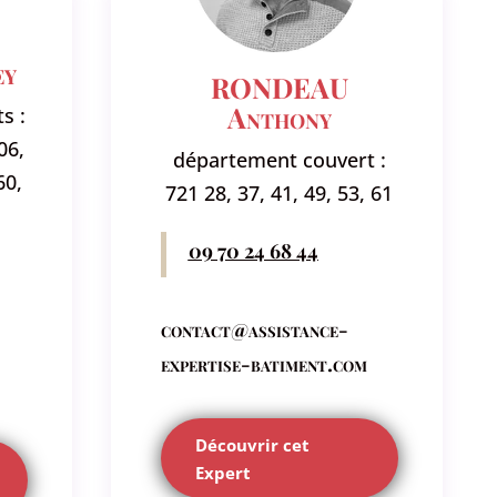
ey
RONDEAU
Anthony
s :
06,
département couvert :
60,
721 28, 37, 41, 49, 53, 61
09 70 24 68 44
contact@assistance-
expertise-batiment.com
Découvrir cet
Expert