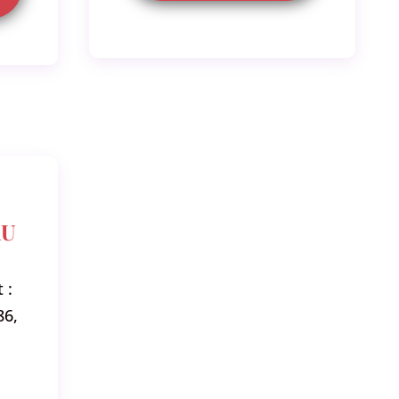
AU
 :
86,