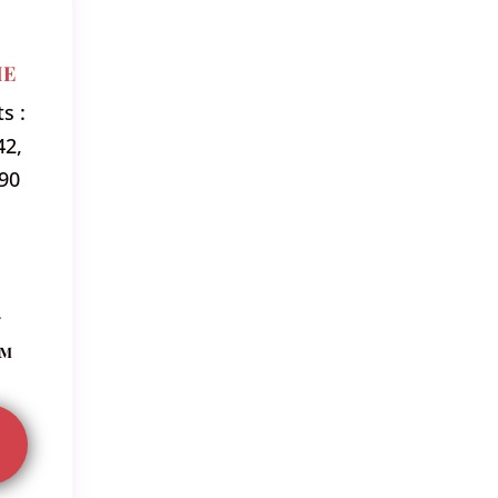
e
s :
42,
 90
-
om