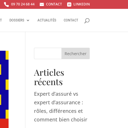
09 70 24 68 44
CONTACT
LINKEDIN



RT
DOSSIERS
ACTUALITÉS
CONTACT
Rechercher
Articles
récents
Expert d’assuré vs
expert d’assurance :
rôles, différences et
comment bien choisir