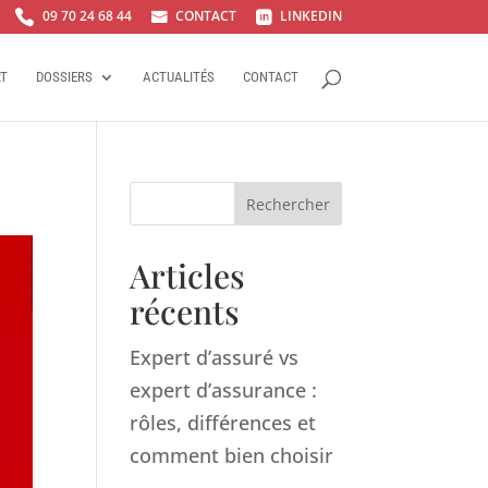
09 70 24 68 44
CONTACT
LINKEDIN



RT
DOSSIERS
ACTUALITÉS
CONTACT
Rechercher
Articles
récents
Expert d’assuré vs
expert d’assurance :
rôles, différences et
comment bien choisir