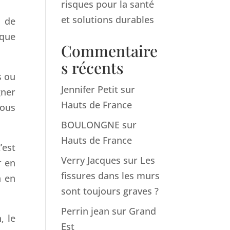
risques pour la santé
et solutions durables
e de
 que
Commentaire
s récents
s ou
Jennifer Petit
sur
gner
Hauts de France
vous
BOULONGNE
sur
Hauts de France
’est
Verry Jacques
sur
Les
r en
fissures dans les murs
n en
sont toujours graves ?
Perrin jean
sur
Grand
, le
Est