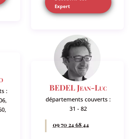
Expert
o
BEDEL Jean-Luc
s :
départements couverts :
06,
31 - 82
60,
09 70 24 68 44