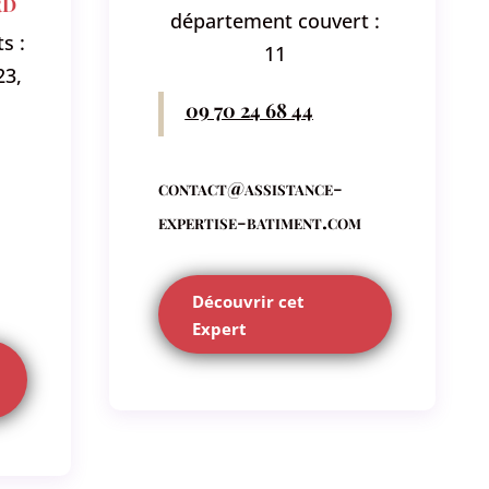
rd
département couvert :
s :
11
23,
09 70 24 68 44
contact@assistance-
expertise-batiment.com
Découvrir cet
Expert