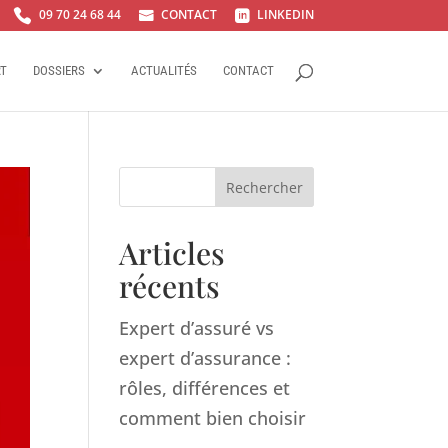
09 70 24 68 44
CONTACT
LINKEDIN



RT
DOSSIERS
ACTUALITÉS
CONTACT
Rechercher
Articles
récents
Expert d’assuré vs
expert d’assurance :
rôles, différences et
comment bien choisir