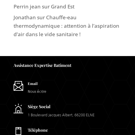
Perrin jean
sur
Grand Est
Jonathan
sur
Chauffe-eau
thermodynamique : attention à l’aspiration
d’air dans le vide sanitaire !
Assistance Expertise Batiment
Email
Nous écrire
Siège Social
1 Boulevard Jacques Albert, 66200 ELNE
Téléphone