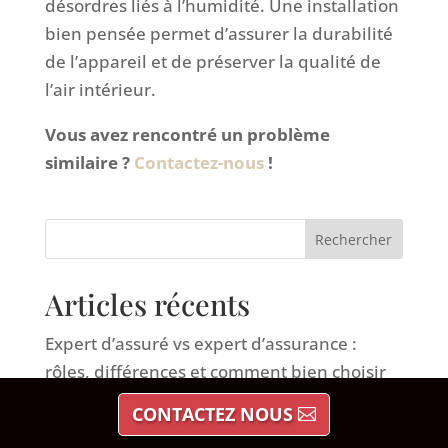
désordres liés à l’humidité. Une installation
bien pensée permet d’assurer la durabilité
de l’appareil et de préserver la qualité de
l’air intérieur.
Vous avez rencontré un problème
similaire ?
Contactez-nous
!
Rechercher
Articles récents
Expert d’assuré vs expert d’assurance :
rôles, différences et comment bien choisir
Remontées capillaires : diagnostic,
CONTACTEZ NOUS
traitement et rôle de l’expert bâtiment